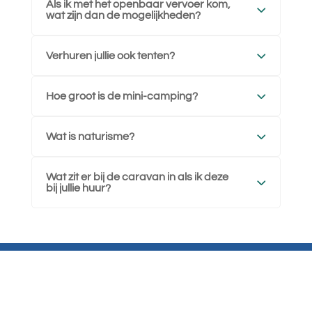
Als ik met het openbaar vervoer kom,
wat zijn dan de mogelijkheden?
Verhuren jullie ook tenten?
Hoe groot is de mini-camping?
Wat is naturisme?
Wat zit er bij de caravan in als ik deze
bij jullie huur?
Copyright 2026 Le Saulet
Algemene voorwaarden
Privacyverklaring