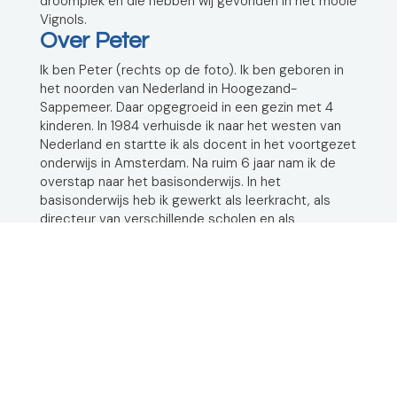
droomplek en die hebben wij gevonden in het mooie
Vignols.
Over Peter
Ik ben Peter (rechts op de foto). Ik ben geboren in
het noorden van Nederland in Hoogezand-
Sappemeer. Daar opgegroeid in een gezin met 4
kinderen. In 1984 verhuisde ik naar het westen van
Nederland en startte ik als docent in het voortgezet
onderwijs in Amsterdam. Na ruim 6 jaar nam ik de
overstap naar het basisonderwijs. In het
basisonderwijs heb ik gewerkt als leerkracht, als
directeur van verschillende scholen en als
bestuurder van verschillende organisaties.
Op de vraag van wat wil je nog anders dan alleen
nog werken in het onderwijs kwam het antwoord een
camping runnen in Frankrijk. Omdat Bart deze droom
ook heeft, waren we het al heel snel eens. Dit moet
het worden. En nu is het dan ook zover. Een eigen
camping in het Franse land. Een prachtige uitdaging
om er iets heel moois van te maken.